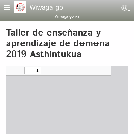
Pasar al contenido principal
Wiwaga go
Sel
Wiwaga gonka
Taller de enseñanza y
aprendizaje de dʉmʉna
2019 Asthintukua