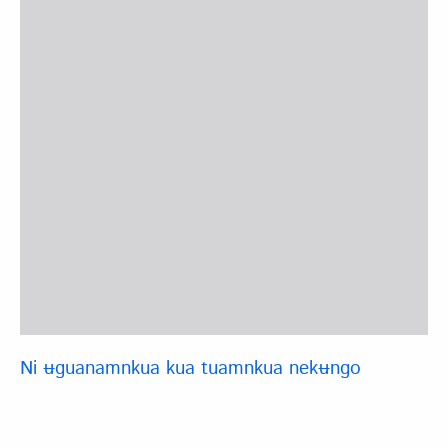
Ni ʉguanamnkua kua tuamnkua nekʉngo