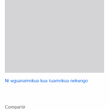
Ni ʉguanamnkua kua tuamnkua nekʉngo
Compartir