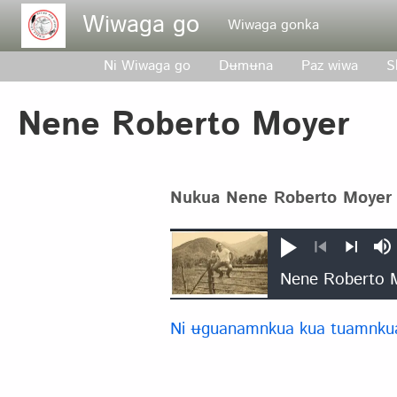
Pasar al contenido principal
Wiwaga go
Wiwaga gonka
Ni Wiwaga go
Dʉmʉna
Paz wiwa
S
Nene Roberto Moyer
Nukua Nene Roberto Moyer
Nukuega
Si
zizha
Anterior
Siguient
Ni ʉguanamnkua kua tuamnku