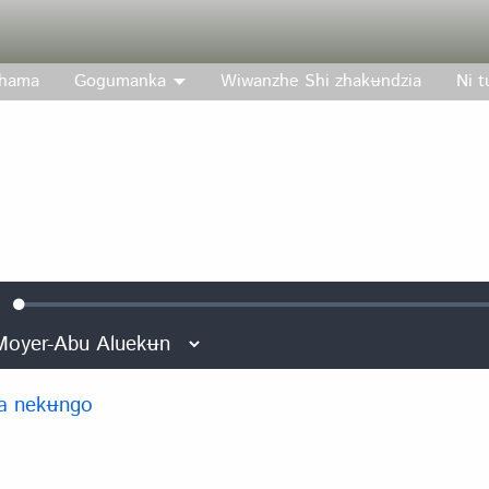
hama
Gogumanka
Wiwanzhe Shi zhakʉndzia
Ni 
Loaded
:
lenciar
0.06%
e
a nekʉngo