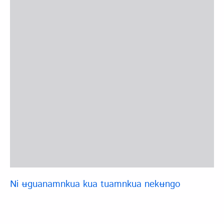
Ni ʉguanamnkua kua tuamnkua nekʉngo