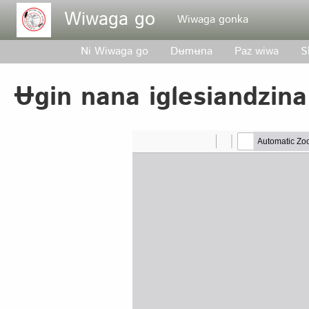
Pasar al contenido principal
Wiwaga go
Wiwaga gonka
Ni Wiwaga go
Dʉmʉna
Paz wiwa
S
Ʉgin nana iglesiandzin