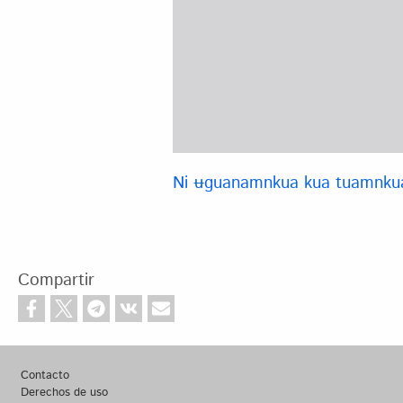
Ni ʉguanamnkua kua tuamnku
Compartir
Footer
Contacto
Derechos de uso