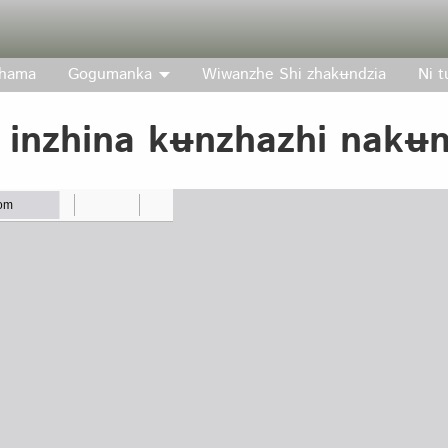
hama
Gogumanka
Wiwanzhe Shi zhakʉndzia
Ni 
a inzhina kʉnzhazhi nakʉ