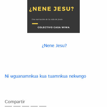
¿Nene Jesu?
Ni ʉguanamnkua kua tuamnkua nekʉngo
Compartir