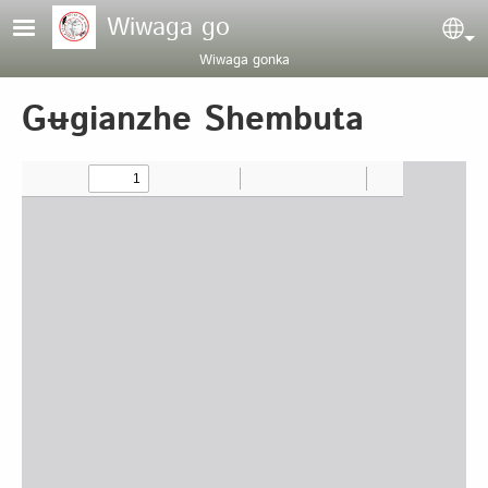
Pasar al contenido principal
Wiwaga go
Sel
Wiwaga gonka
Gʉgianzhe Shembuta