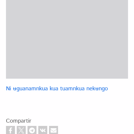
Ni ʉguanamnkua kua tuamnkua nekʉngo
Compartir